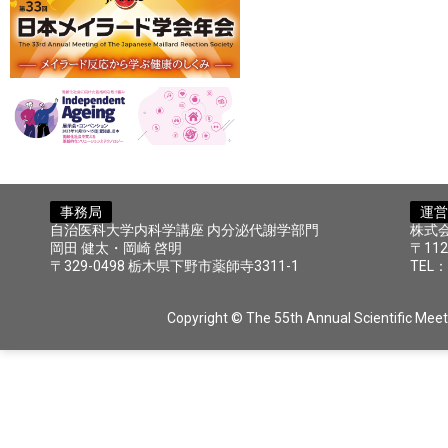
事務局
運営
自治医科大学内科学講座 内分泌代謝学部門
株式
岡田 健太・岡崎 啓明
〒11
〒329-0498 栃木県下野市薬師寺3311-1
TEL：
Copyright © The 55th Annual Scientific Meeti