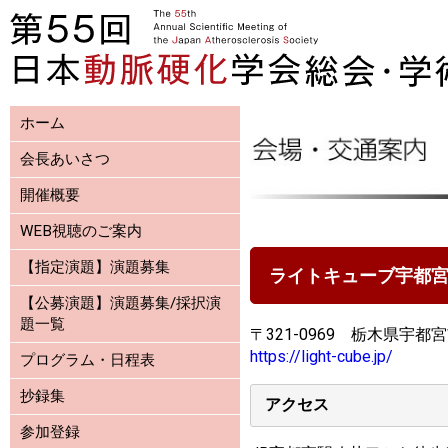
ホーム
会長あいさつ
開催概要
WEB視聴のご案内
【指定演題】演題募集
ライトキューブ宇都
【公募演題】演題募集/採択演
題一覧
〒321-0969 栃木県宇都
https://light-cube.jp/
プログラム・日程表
抄録集
アクセス
参加登録