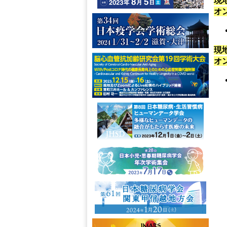
現地
オ
現地
オ