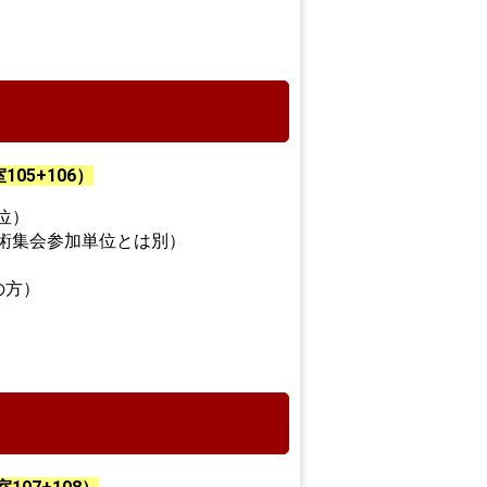
05+106）
位）
学術集会参加単位とは別）
の方）
）
）