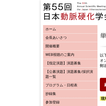
ホーム
会長あいさつ
開催概要
WEB視聴のご案内
以
オ
【指定演題】演題募集
郵
【公募演題】演題募集/採択演
題一覧
プログラム・日程表
抄録集
現
参加登録