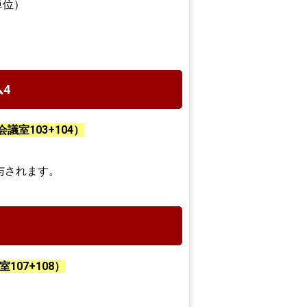
単位）
4
議室103+104）
与されます。
107+108）